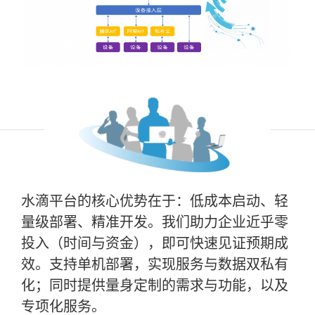
水滴平台的核心优势在于：低成本启动、轻
量级部署、精准开发。我们助力企业近乎零
投入（时间与资金），即可快速见证预期成
效。支持单机部署，实现服务与数据双私有
化；同时提供量身定制的需求与功能，以及
专项化服务。