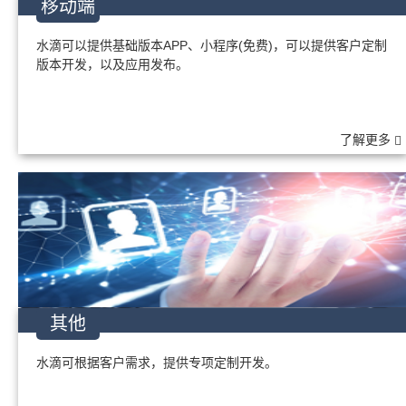
移动端
水滴可以提供基础版本APP、小程序(免费)，可以提供客户定制
版本开发，以及应用发布。
了解更多
其他
水滴可根据客户需求，提供专项定制开发。