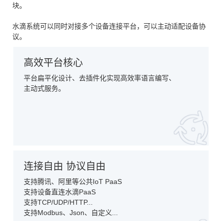
块。
水滴系统可以同时对接多个设备连接平台，可以主动适配设备协
议。
高效平台核心
平台扁平化设计、去插件化实现高效率语言编写、
主动式服务。
连接自由 协议自由
支持腾讯、阿里等公共IoT PaaS
支持设备直连水滴PaaS
支持TCP/UDP/HTTP...
支持Modbus、Json、自定义...