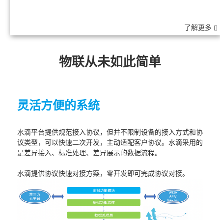
了解更多
物联从未如此简单
灵活方便的系统
水滴平台提供规范接入协议，但并不限制设备的接入方式和协
议类型，可以快速二次开发，主动适配客户协议。水滴采用的
是差异接入、标准处理、差异展示的数据流程。
水滴提供协议快速对接方案，零开发即可完成协议对接。