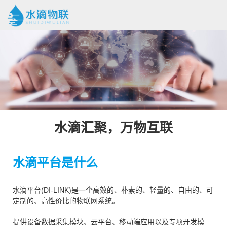
水滴汇聚，万物互联
水滴平台是什么
水滴平台(DI-LINK)是一个高效的、朴素的、轻量的、自由的、可
定制的、高性价比的物联网系统。
提供设备数据采集模块、云平台、移动端应用以及专项开发模