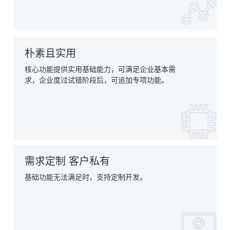
朴素且实用
核心功能提供实用基础能力，可满足企业基本需
求，企业度过试错阶段后，可追加专项功能。
需求定制 客户私有
基础功能无法满足时，支持定制开发。